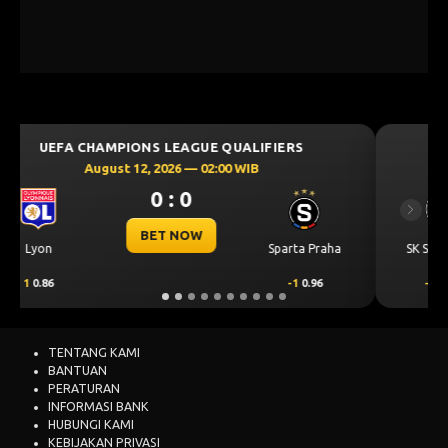
UEFA CHAMPIONS LEAGUE QUALIFIERS
August 12, 2026 — 01:30 WIB
0 : 0
Previous
Next
BET NOW
a
SK Sturm Graz
Fenerbahce
-0.5
0.95
0.5
0.87
TENTANG KAMI
BANTUAN
PERATURAN
INFORMASI BANK
HUBUNGI KAMI
KEBIJAKAN PRIVASI