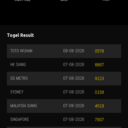
Togel Result
TOTO WUHAN
08-08-2026
0578
HK SIANG
07-08-2026
8867
SG METRO
07-08-2026
9123
SYDNEY
07-08-2026
0158
MALAYSIA SIANG
07-08-2026
4519
SINGAPORE
07-08-2026
7907