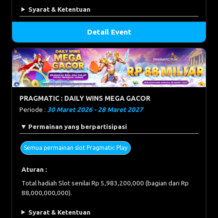
Syarat & Ketentuan
Detail Event
PRAGMATIC : DAILY WINS MEGA GACOR
Periode :
30 Maret 2026 - 28 Maret 2027
Permainan yang berpartisipasi
Semua permainan slot Pragmatic Play
Aturan :
Total hadiah Slot senilai Rp 5,983,200,000 (bagian dari Rp
88,000,000,000).
Syarat & Ketentuan