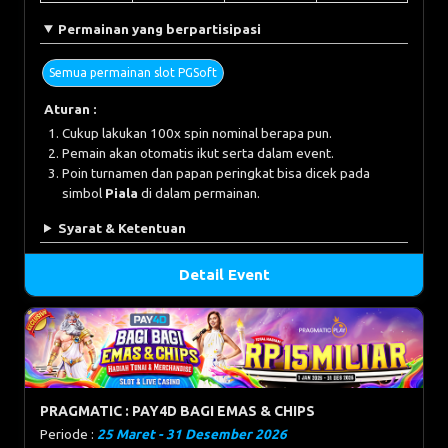
Permainan yang berpartisipasi
Semua permainan slot PGSoft
Aturan :
Cukup lakukan 100x spin nominal berapa pun.
Pemain akan otomatis ikut serta dalam event.
Poin turnamen dan papan peringkat bisa dicek pada
simbol
Piala
di dalam permainan.
Syarat & Ketentuan
Detail Event
PRAGMATIC : PAY4D BAGI EMAS & CHIPS
Periode :
25 Maret - 31 Desember 2026