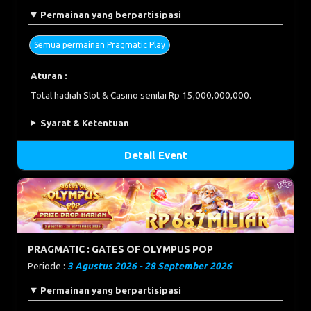
Permainan yang berpartisipasi
Semua permainan Pragmatic Play
Aturan :
Total hadiah Slot & Casino senilai Rp 15,000,000,000.
Syarat & Ketentuan
Detail Event
PRAGMATIC : GATES OF OLYMPUS POP
Periode :
3 Agustus 2026 - 28 September 2026
Permainan yang berpartisipasi