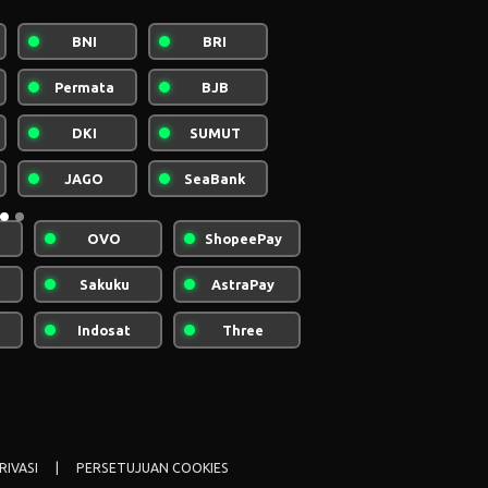
BluBCA
Superbank
Allobank
Bee
Holy Goat
OVO
ShopeePay
Sakuku
AstraPay
Indosat
Three
Woman
Lucky Gems