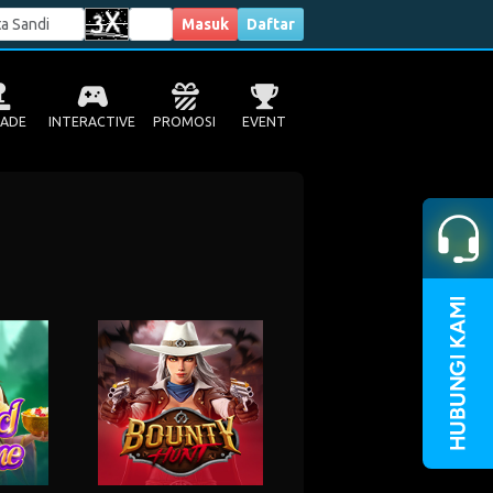
a yang transfer gunakan MiniHP/EDC maka dianggap HANGUS! Terimakasih.
Masuk
Daftar
ADE
INTERACTIVE
PROMOSI
EVENT