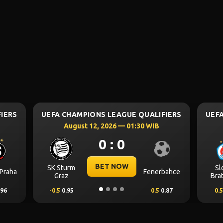
 Monkey Deluxe
Crazy Monkey
Double Mo
IERS
E-FOOTBALL F24 INTERNATIONAL
E-FO
FRIENDLY
August 7, 2026 — 16:15 WIB
0 : 0
Saint-
e-Li
oise
BET NOW
e-Germany
e-Argentina
1.00
0.0
agon Blitz
Eternal Fire
Fortune T
0.00
0.85
0.00
0.83