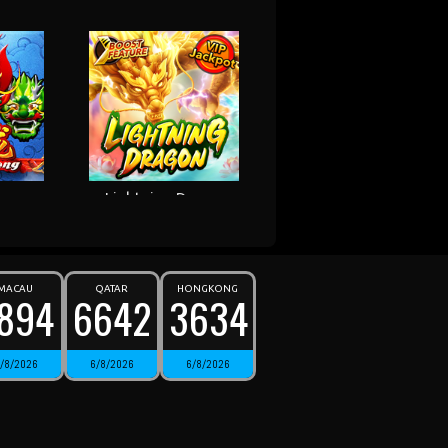
Long
Lightning Dragon
MACAU
QATAR
HONGKONG
894
6642
3634
/8/2026
6/8/2026
6/8/2026
tars
Candy Bonanza