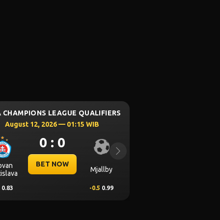
nkey
Diamond 7
OTBALL F24 ELITE CLUB FRIENDLY
August 7, 2026 — 16:15 WIB
0 : 0
Next
BET NOW
e-Bayern
verpool
Munchen
0
0.32
0.00
-0.56
oad
Forest Secret