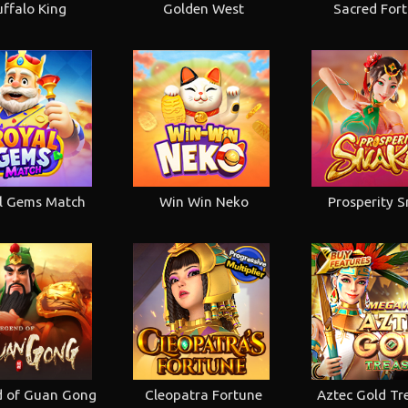
ffalo King
Golden West
Sacred For
l Gems Match
Win Win Neko
Prosperity 
d of Guan Gong
Cleopatra Fortune
Aztec Gold Tr