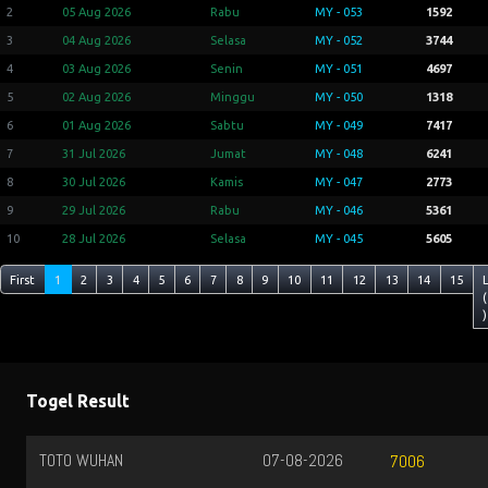
2
05 Aug 2026
Rabu
MY - 053
1592
3
04 Aug 2026
Selasa
MY - 052
3744
4
03 Aug 2026
Senin
MY - 051
4697
5
02 Aug 2026
Minggu
MY - 050
1318
6
01 Aug 2026
Sabtu
MY - 049
7417
7
31 Jul 2026
Jumat
MY - 048
6241
8
30 Jul 2026
Kamis
MY - 047
2773
9
29 Jul 2026
Rabu
MY - 046
5361
10
28 Jul 2026
Selasa
MY - 045
5605
First
1
2
3
4
5
6
7
8
9
10
11
12
13
14
15
(
)
Togel Result
TOTO WUHAN
07-08-2026
7006