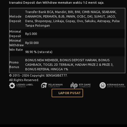
transaksi Deposit dan Withdraw memakan waktu 1-2 menit saja.
Transfer Bank BCA, Mandiri, BRI, BNI, CIMB NIAGA, SEABANK,
Metode
DANAMON, PERMATA, BJB, PANIN, OCBC, DKI, SUMUT, JAGO,
Deposit
Dana, Shopeepay, Linkaja, Gopay, Ovo, Sakuku, Astrapay, Pulsa
Tanpa Potongan
Minimal
Rp5.000
Deposit
Minimal
Rp50.000
Withdraw
Win Rate
98.90 % (rata-rata)
:
BONUS NEW MEMBER, BONUS DEPOSIT HARIAN, BONUS
Promo
CASHBACK, TOGEL 2D TERBALIK, HADIAH PRIZE 2 & PRIZE 3,
Bonus
BONUS REFERAL HINGGA 1%
© 2015 - 2026 Copyright SENSASIBET77.
All Rights Reserved.
LAPOR PUSAT