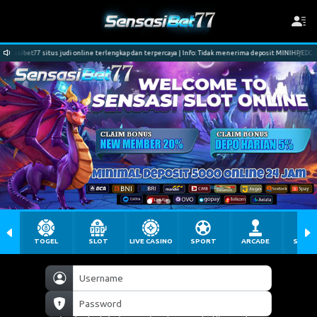
sasibet77 situs judi online terlengkap dan terpercaya | Info: Tidak menerima deposit MINIHP/EDC Ji
TOGEL
SLOT
LIVE CASINO
SPORT
ARCADE
SABU