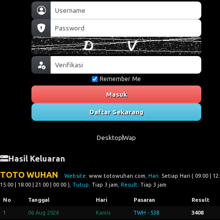
Remember Me
Masuk
Daftar Sekarang
Desktop
Wap
Hasil Keluaran
TOTO WUHAN
Website:
www.totowuhan.com
, Hari:
Setiap Hari ( 09:00 | 12:
15:00 | 18:00 | 21:00 | 00:00 )
, Tutup:
Tiap 3 jam
, Result:
Tiap 3 jam
No
Tanggal
Hari
Pasaran
Result
1
06 Aug 2026
Kamis
TWH - 538
3408