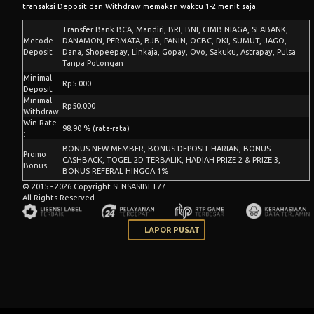
transaksi Deposit dan Withdraw memakan waktu 1-2 menit saja.
Transfer Bank BCA, Mandiri, BRI, BNI, CIMB NIAGA, SEABANK,
Metode
DANAMON, PERMATA, BJB, PANIN, OCBC, DKI, SUMUT, JAGO,
Deposit
Dana, Shopeepay, Linkaja, Gopay, Ovo, Sakuku, Astrapay, Pulsa
Tanpa Potongan
Minimal
Rp5.000
Deposit
Minimal
Rp50.000
Withdraw
Win Rate
98.90 % (rata-rata)
:
BONUS NEW MEMBER, BONUS DEPOSIT HARIAN, BONUS
Promo
CASHBACK, TOGEL 2D TERBALIK, HADIAH PRIZE 2 & PRIZE 3,
Bonus
BONUS REFERAL HINGGA 1%
© 2015 - 2026 Copyright SENSASIBET77.
All Rights Reserved.
LAPOR PUSAT