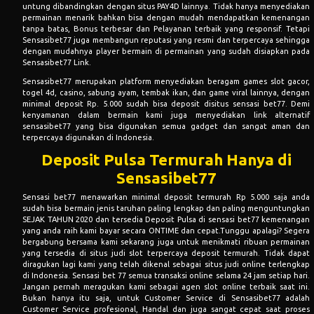
untung dibandingkan dengan situs PAY4D lainnya. Tidak hanya menyediakan
permainan menarik bahkan bisa dengan mudah mendapatkan kemenangan
tanpa batas, Bonus terbesar dan Pelayanan terbaik yang responsif. Tetapi
Sensasibet77 juga membangun reputasi yang resmi dan terpercaya sehingga
dengan mudahnya player bermain di permainan yang sudah disiapkan pada
Sensasibet77 Link.
Sensasibet77 merupakan platform menyediakan beragam games slot gacor,
togel 4d, casino, sabung ayam, tembak ikan, dan game viral lainnya, dengan
minimal deposit Rp. 5.000 sudah bisa deposit disitus sensasi bet77. Demi
kenyamanan dalam bermain kami juga menyediakan link alternatif
sensasibet77 yang bisa digunakan semua gadget dan sangat aman dan
terpercaya digunakan di Indonesia.
Deposit Pulsa Termurah Hanya di
Sensasibet77
Sensasi bet77 menawarkan minimal deposit termurah Rp 5.000 saja anda
sudah bisa bermain jenis taruhan paling lengkap dan paling menguntungkan
SEJAK TAHUN 2020 dan tersedia Deposit Pulsa di sensasi bet77 kemenangan
yang anda raih kami bayar secara ONTIME dan cepat.Tunggu apalagi? Segera
bergabung bersama kami sekarang juga untuk menikmati ribuan permainan
yang tersedia di situs judi slot terpercaya deposit termurah. Tidak dapat
diragukan lagi kami yang telah dikenal sebagai situs judi online terlengkap
di Indonesia. Sensasi bet 77 semua transaksi online selama 24 jam setiap hari.
Jangan pernah meragukan kami sebagai agen slot online terbaik saat ini.
Bukan hanya itu saja, untuk Customer Service di Sensasibet77 adalah
Customer Service profesional, Handal dan juga sangat cepat saat proses