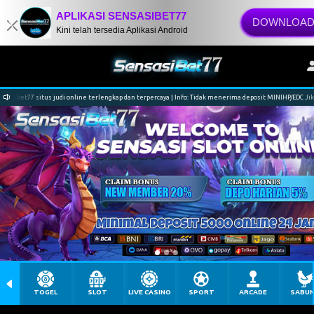
APLIKASI SENSASIBET77
DOWNLOA
x
Kini telah tersedia Aplikasi Android
ibet77 situs judi online terlengkap dan terpercaya | Info: Tidak menerima deposit MINIHP/EDC Jika 
TOGEL
SLOT
LIVE CASINO
SPORT
ARCADE
SABU