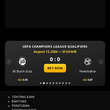
UEFA CHAMPIONS LEAGUE QUALIFIERS
August 12, 2026 — 01:30 WIB
0 : 0
Previous
Next
BET NOW
SK Sturm Graz
Fenerbahce
-0.5
0.95
0.5
0.87
TENTANG KAMI
BANTUAN
PERATURAN