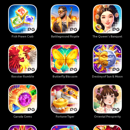
Fish Prawn Crab
Battleground Royale
The Queen's Banquet
Rooster Rumble
Butterfly Blossom
Destiny of Sun & Moon
Garuda Gems
Fortune Tiger
Oriental Prosperity