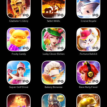
Gladiator's Glory
Safari Wilds
Cruise Royale
Fruity Candy
Lucky Clover Riches
Fortune Rabbit
Super Golf Drive
Bakery Bonanza
Rave Party Fever