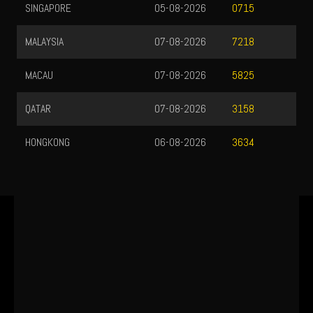
SINGAPORE
05-08-2026
0715
MALAYSIA
07-08-2026
7218
MACAU
07-08-2026
5825
QATAR
07-08-2026
3158
HONGKONG
06-08-2026
3634