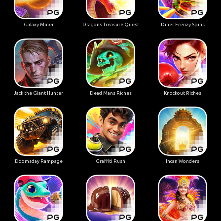
Galaxy Miner
Dragons Treasure Quest
Diner Frenzy Spins
Jack the Giant Hunter
Dead Mans Riches
Knockout Riches
Doomsday Rampage
Graffiti Rush
Incan Wonders