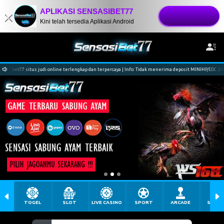
APLIKASI SENSASIBET77
DOWNLOAD
x
Kini telah tersedia Aplikasi Android
 online terlengkap dan terpercaya | Info: Tidak menerima deposit MINIHP/EDC Jika ada yang transfe
TOGEL
SLOT
LIVE CASINO
SPORT
ARCADE
SABU