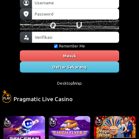
Remember Me
Masuk
Daftar Sekarang
Desktop
Wap
Pragmatic Live Casino