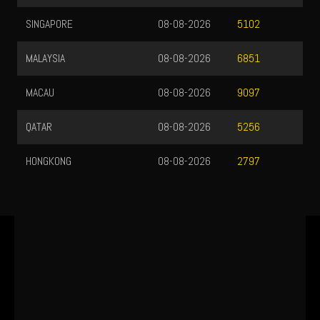
SINGAPORE
08-08-2026
5102
MALAYSIA
08-08-2026
6851
MACAU
08-08-2026
9097
QATAR
08-08-2026
5256
HONGKONG
08-08-2026
2797