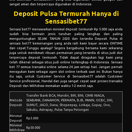
sangat aman dan terpercaya digunakan di Indonesia.
Deposit Pulsa Termurah Hanya di
Sensasibet77
Sensasi bet77 menawarkan minimal deposit termurah Rp 5.000 saja anda
sudah bisa bermain jenis taruhan paling lengkap dan paling
menguntungkan SEJAK TAHUN 2020 dan tersedia Deposit Pulsa di
sensasi bet77 kemenangan yang anda raih kami bayar secara ONTIME
dan cepat.Tunggu apalagi? Segera bergabung bersama kami sekarang
juga untuk menikmati ribuan permainan yang tersedia di situs judi slot
terpercaya deposit termurah. Tidak dapat diragukan lagi kami yang
telah dikenal sebagai situs judi online terlengkap di Indonesia. Sensasi
bet 77 semua transaksi online selama 24 jam setiap hari. Jangan pernah
meragukan kami sebagai agen slot online terbaik saat ini. Bukan hanya
itu saja, untuk Customer Service di Sensasibet77 adalah Customer
Service profesional, Handal dan juga sangat cepat saat proses transaksi
Deposit dan Withdraw memakan waktu 1-2 menit saja.
Transfer Bank BCA, Mandiri, BRI, BNI, CIMB NIAGA,
Metode
SEABANK, DANAMON, PERMATA, BJB, PANIN, OCBC, DKI,
Deposit
SUMUT, JAGO, Dana, Shopeepay, Linkaja, Gopay, Ovo,
Sakuku, Astrapay, Pulsa Tanpa Potongan
Minimal
Rp5.000
Deposit
Minimal
Rp50.000
Withdraw