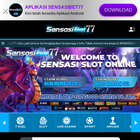
APLIKASI SENSASIBET77
DOWNLOAD
x
Kini telah tersedia Aplikasi Android
ibet77 situs judi online terlengkap dan terpercaya | Info: Tidak menerima deposit MINIHP/EDC Jika 
TOGEL
SLOT
LIVE CASINO
SPORT
ARCADE
SABU