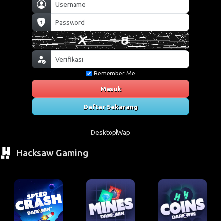
Remember Me
Masuk
Daftar Sekarang
Desktop
Wap
Hacksaw Gaming