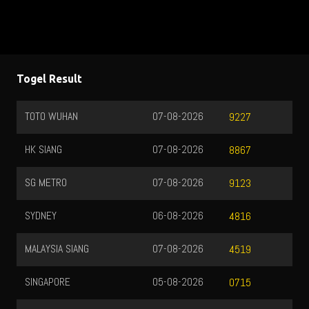
Togel Result
TOTO WUHAN
07-08-2026
9227
HK SIANG
07-08-2026
8867
SG METRO
07-08-2026
9123
SYDNEY
06-08-2026
4816
MALAYSIA SIANG
07-08-2026
4519
SINGAPORE
05-08-2026
0715